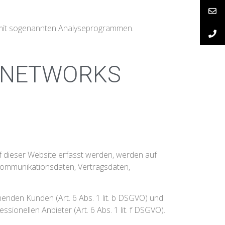
m mit sogenannten Analyseprogrammen.
Y NETWORKS
f dieser Website erfasst werden, werden auf
 Kommunikationsdaten, Vertragsdaten,
enden Kunden (Art. 6 Abs. 1 lit. b DSGVO) und
sionellen Anbieter (Art. 6 Abs. 1 lit. f DSGVO).