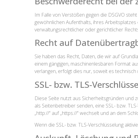
Beschwerde­recht bei der 
Im Falle von Verstößen gegen die DSGVO steht 
gewöhnlichen Aufenthalts, ihres Arbeitsplatz
verwaltungsrechtlicher oder gerichtlicher Recht
Recht auf Daten­übertrag­
Sie haben das Recht, Daten, die wir auf Grundlag
einem gängigen, maschinenlesbaren Format aush
verlangen, erfolgt dies nur, soweit es technisch
SSL- bzw. TLS-Verschlüss
Diese Seite nutzt aus Sicherheitsgründen und z
als Seitenbetreiber senden, eine SSL- bzw. TLS
„http://“ auf „https://“ wechselt und an dem Sch
Wenn die SSL- bzw. TLS-Verschlüsselung aktivier
Auskunft, Löschung und B