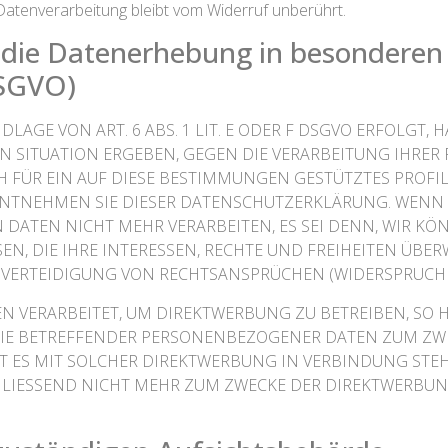
Datenverarbeitung bleibt vom Widerruf unberührt.
die Datenerhebung in besonderen 
DSGVO)
GE VON ART. 6 ABS. 1 LIT. E ODER F DSGVO ERFOLGT, HA
EN SITUATION ERGEBEN, GEGEN DIE VERARBEITUNG IHR
H FÜR EIN AUF DIESE BESTIMMUNGEN GESTÜTZTES PROFIL
ENTNEHMEN SIE DIESER DATENSCHUTZERKLÄRUNG. WENN 
DATEN NICHT MEHR VERARBEITEN, ES SEI DENN, WIR 
N, DIE IHRE INTERESSEN, RECHTE UND FREIHEITEN ÜBE
RTEIDIGUNG VON RECHTSANSPRÜCHEN (WIDERSPRUCH NAC
VERARBEITET, UM DIREKTWERBUNG ZU BETREIBEN, SO HAB
SIE BETREFFENDER PERSONENBEZOGENER DATEN ZUM ZW
EIT ES MIT SOLCHER DIREKTWERBUNG IN VERBINDUNG STE
IESSEND NICHT MEHR ZUM ZWECKE DER DIREKTWERBUN