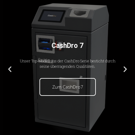
CashDro 7
Unser Top-Modell aus der CashDro Serie besticht durch
seine überragenden Qualitäten.
Zum CashDro7